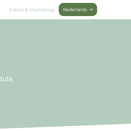
u
Datum & Inschrijving
Nederlands
dula