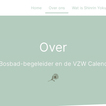
Home
Over ons
Wat is Shinrin Yok
Over
Bosbad-begeleider en de VZW Calen