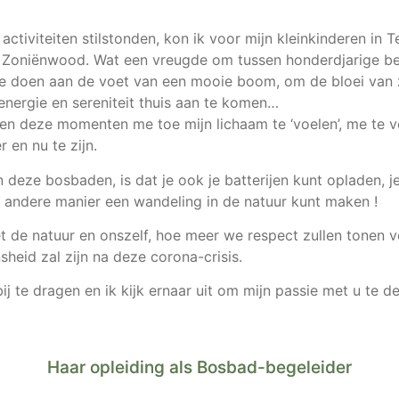
activiteiten stilstonden, kon ik voor mijn kleinkinderen in
et Zoniënwood. Wat een vreugde om tussen honderdjarige b
e doen aan de voet van een mooie boom, om de bloei van 
nergie en sereniteit thuis aan te komen…
ten deze momenten me toe mijn lichaam te ‘voelen’, me te ve
r en nu te zijn.
n deze bosbaden, is dat je ook je batterijen kunt opladen, 
en andere manier een wandeling in de natuur kunt maken !
de natuur en onszelf, hoe meer we respect zullen tonen v
heid zal zijn na deze corona-crisis.
j te dragen en ik kijk ernaar uit om mijn passie met u te de
Haar opleiding als Bosbad-begeleider