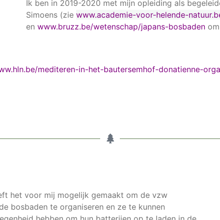
Ik ben in 2019-2020 met mijn opleiding als begeleid
Simoens (zie
www.academie-voor-helende-natuur.b
en
www.bruzz.be/wetenschap/japans-bosbaden
om 
ww.hln.be/mediteren-in-het-bautersemhof-donatienne-org
eft het voor mij mogelijk gemaakt om de vzw
 de bosbaden te organiseren en ze te kunnen
egenheid hebben om hun batterijen op te laden in de